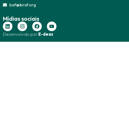
baf@ibraf.org
Mídias sociais
Desenvolvido por
E-deas